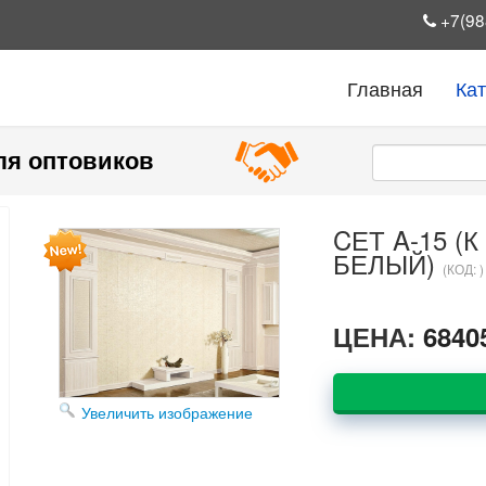
+7(98
Главная
Ка
ля оптовиков
CЕТ A-15 (
БЕЛЫЙ)
(КОД:
)
ЦЕНА:
6840
Увеличить изображение