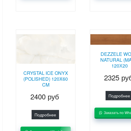
DEZZELE W
NATURAL (MA
120Х20
CRYSTAL ICE ONYX
2325 ру
(POLISHED) 120X60
CM
2400 руб
Подробнее
Заказать по Wh
Подробнее