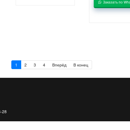
Заказать по Wh
1
2
3
4
Вперёд
В конец
8-28