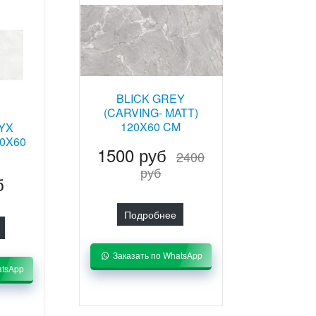
BLICK GREY
(CARVING- MATT)
120X60 CM
YX
20X60
1500 руб
2400
руб
б
Подробнее
Заказать по WhatsApp
atsApp