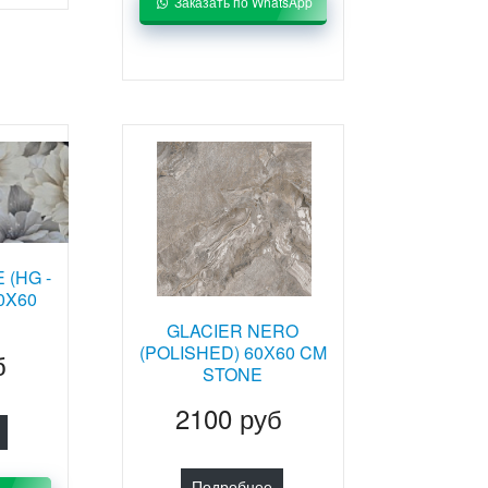
Заказать по WhatsApp
 (HG -
0X60
GLACIER NERO
(POLISHED) 60Х60 CM
б
STONE
2100 руб
Подробнее