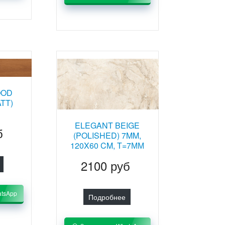
OOD
TT)
ELEGANT BEIGE
б
(POLISHED) 7MM,
120X60 CM, T=7ММ
2100 руб
atsApp
Подробнее