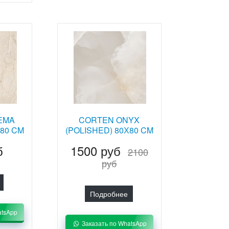
EMA
CORTEN ONYX
Х80 CM
(POLISHED) 80Х80 CM
б
1500 руб
2100
руб
Подробнее
atsApp
Заказать по WhatsApp