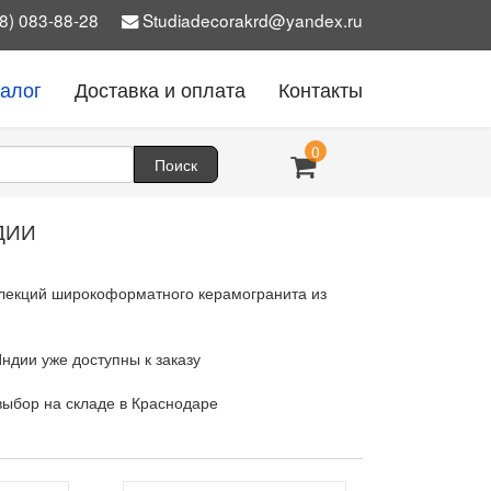
8) 083-88-28
Studiadecorakrd@yandex.ru
талог
Доставка и оплата
Контакты
0
ДИИ
ллекций широкоформатного керамогранита из
Индии уже доступны к заказу
выбор на складе в Краснодаре